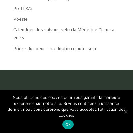
Profil 3/5
Poésie
Calendrier des saisons selon la Médecine Chinoise
2025
Prière du coeur – méditation d’auto-soin
Nous utilisons des cookies pour vous garantir la meilleure
expérience sur notre site. Si vous continuez à utiliser ce
dernier, nous considérerons que vous acceptez l'utilisation des
cookies.
Copyright © 2016–2026 - Fait par Flavie Arnou. Tous droits
réservés |
Mentions légales
| SIREN 822 726 246
Ok