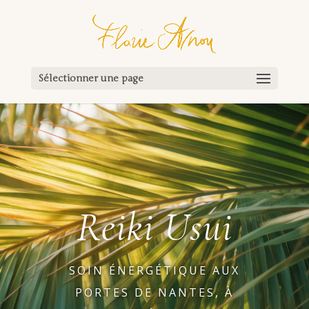
Sélectionner une page
Reiki Usui
SOIN ÉNERGÉTIQUE AUX
PORTES DE NANTES, À